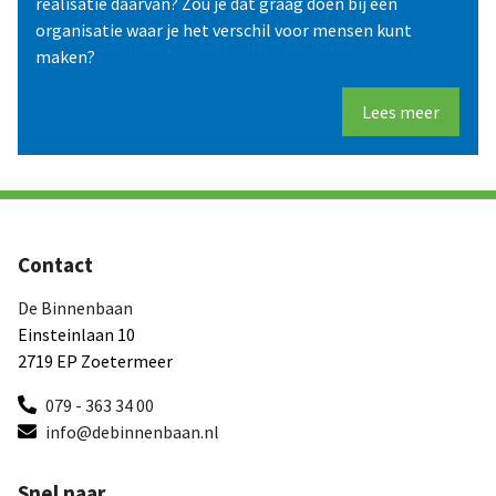
realisatie daarvan? Zou je dat graag doen bij een
organisatie waar je het verschil voor mensen kunt
maken?
Lees meer
Contact
De Binnenbaan
Einsteinlaan 10
2719 EP Zoetermeer
079 - 363 34 00
info@debinnenbaan.nl
Snel naar...