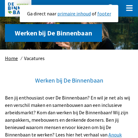
Ga direct naar
primaire inhoud
of
footer
Werken bij De Binnenbaan
Werkzoekenden
Werkgevers
Home
⁄
Vacatures
Werkcentrum Zuid-Holland Centraal
Werk uitbesteden
Startbaan en Trainingscentrum
SEBO
Gemeenten
Voortgezet speciaal onderwijs (vso) en praktijkonderwijs (pro)
Werken bij De Binnenbaan
Social Return
Montage- en assemblagewerkzaamheden
Bedrijfsschool
Individuele vacatures
Contact
Vouwwerkzaamheden
Ben jij enthousiast over De Binnenbaan? En wil je net als wij
Betaalde baan
Groepsdetachering
Verpak-, inpak- en ompakwerkzaamheden
Vacatures
een verschil maken en samenbouwen aan een inclusieve
Banenafspraak
arbeidsmarkt? Kom dan werken bij De Binnenbaan! Wij zijn
Stickerwerkzaamheden
Over ons
aanpakkers, meebouwers en denkende doeners. Ben jij
Groenvoorziening
benieuwd waarom mensen ervoor kiezen om bij De
Werken bij
Binnenbaan te werken? Lees hier het verhaal van
Anouk