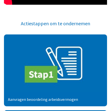
Actiestappen om te ondernemen
Aanvragen beoordeling arbeidsvermogen