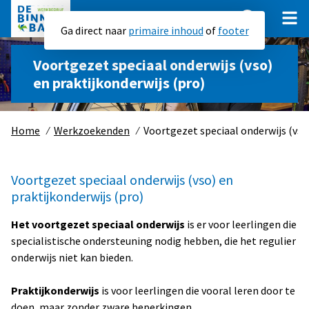
Ga direct naar
primaire inhoud
of
footer
Voortgezet speciaal onderwijs (vso)
en praktijkonderwijs (pro)
Werkzoekenden
Werkgevers
Home
⁄
Werkzoekenden
⁄
Voortgezet speciaal onderwijs (vso)
Werkcentrum Zuid-Holland Centraal
Werk uitbesteden
Startbaan en Trainingscentrum
SEBO
Gemeenten
Voortgezet speciaal onderwijs (vso) en praktijkonderwijs (pro)
Voortgezet speciaal onderwijs (vso) en
Social Return
Montage- en assemblagewerkzaamheden
praktijkonderwijs (pro)
Bedrijfsschool
Individuele vacatures
Contact
Vouwwerkzaamheden
Betaalde baan
Het voortgezet speciaal onderwijs
is er voor leerlingen die
Groepsdetachering
Verpak-, inpak- en ompakwerkzaamheden
Vacatures
specialistische ondersteuning nodig hebben, die het regulier
Banenafspraak
Stickerwerkzaamheden
onderwijs niet kan bieden.
Over ons
Groenvoorziening
Praktijkonderwijs
is voor leerlingen die vooral leren door te
Werken bij
doen, maar zonder zware beperkingen.