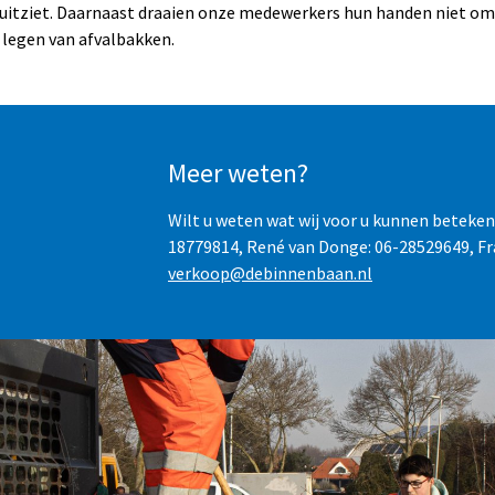
 uitziet. Daarnaast draaien onze medewerkers hun handen niet o
t legen van afvalbakken.
Meer weten?
Wilt u weten wat wij voor u kunnen betek
18779814, René van Donge: 06-28529649, Fra
verkoop@debinnenbaan.nl