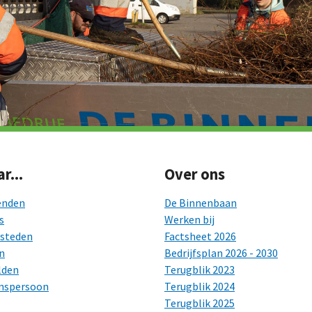
r...
Over ons
enden
De Binnenbaan
s
Werken bij
esteden
Factsheet 2026
n
Bedrijfsplan 2026 - 2030
lden
Terugblik 2023
nspersoon
Terugblik 2024
Terugblik 2025