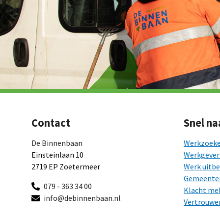
Contact
Snel naa
De Binnenbaan
Werkzoek
Einsteinlaan 10
Werkgever
2719 EP Zoetermeer
Werk uitb
Gemeente
079 - 363 34 00
Klacht me
info@debinnenbaan.nl
Vertrouwe