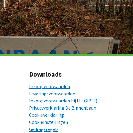
Downloads
Inkoopvoorwaarden
Leveringsvoorwaarden
Inkoopvoorwaarden bij IT (GIBIT)
Privacyverklaring De Binnenbaan
Cookieverklaring
Cookieinstellingen
Gedragsregels