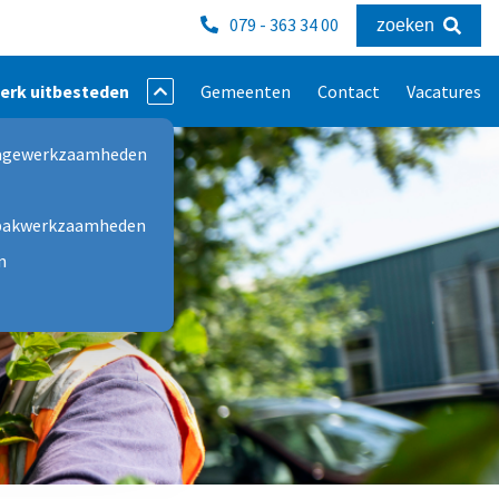
079 - 363 34 00
zoeken
erk uitbesteden
Gemeenten
Contact
Vacatures
lagewerkzaamheden
mpakwerkzaamheden
n