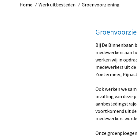
Home
⁄
Werk uitbesteden
⁄
Groenvoorziening
Groenvoorzie
Bij De Binnenbaan b
medewerkers aan he
werken wij in opdra
medewerkers uit de 
Zoetermeer, Pijnac
Ook werken we same
invulling van deze 
aanbestedingstrajec
voortkomend uit dez
medewerkers worden
Onze groenploegen z