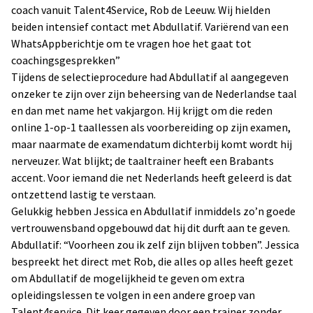
coach vanuit Talent4Service, Rob de Leeuw. Wij hielden
beiden intensief contact met Abdullatif. Variërend van een
WhatsAppberichtje om te vragen hoe het gaat tot
coachingsgesprekken”
Tijdens de selectieprocedure had Abdullatif al aangegeven
onzeker te zijn over zijn beheersing van de Nederlandse taal
en dan met name het vakjargon. Hij krijgt om die reden
online 1-op-1 taallessen als voorbereiding op zijn examen,
maar naarmate de examendatum dichterbij komt wordt hij
nerveuzer. Wat blijkt; de taaltrainer heeft een Brabants
accent. Voor iemand die net Nederlands heeft geleerd is dat
ontzettend lastig te verstaan.
Gelukkig hebben Jessica en Abdullatif inmiddels zo’n goede
vertrouwensband opgebouwd dat hij dit durft aan te geven.
Abdullatif: “Voorheen zou ik zelf zijn blijven tobben”. Jessica
bespreekt het direct met Rob, die alles op alles heeft gezet
om Abdullatif de mogelijkheid te geven om extra
opleidingslessen te volgen in een andere groep van
Talent4service. Dit keer gegeven door een trainer zonder